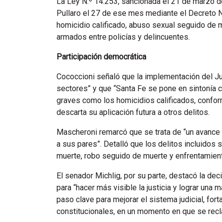
La Ley N.º 14.253, sancionada el 21 de marzo 
Pullaro el 27 de ese mes mediante el Decreto N.º
homicidio calificado, abuso sexual seguido de 
armados entre policías y delincuentes.
Participación democrática
Cococcioni señaló que la implementación del Ju
sectores” y que “Santa Fe se pone en sintonía
graves como los homicidios calificados, conform
descarta su aplicación futura a otros delitos.
Mascheroni remarcó que se trata de “un avance e
a sus pares”. Detalló que los delitos incluidos 
muerte, robo seguido de muerte y enfrentamient
El senador Michlig, por su parte, destacó la dec
para “hacer más visible la justicia y lograr una 
paso clave para mejorar el sistema judicial, fort
constitucionales, en un momento en que se recla