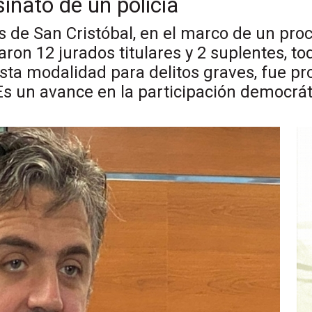
sinato de un policía
les de San Cristóbal, en el marco de un pro
paron 12 jurados titulares y 2 suplentes,
esta modalidad para delitos graves, fue 
Es un avance en la participación democrát