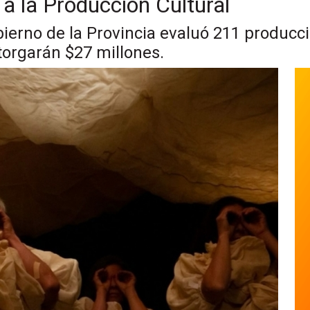
a la Producción Cultural
bierno de la Provincia evaluó 211 producc
torgarán $27 millones.