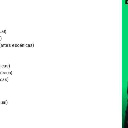
ual)
)
(artes escénicas)
icas)
úsica)
icas)
sual)