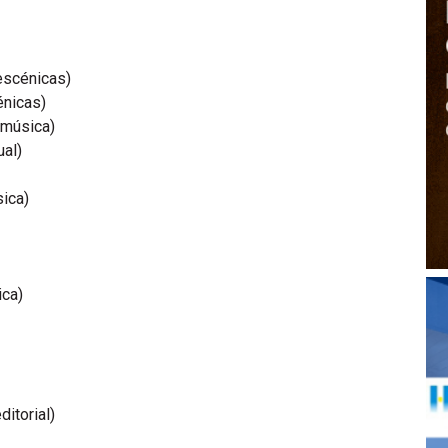
escénicas)
énicas)
(música)
ual)
ica)
ica)
ditorial)