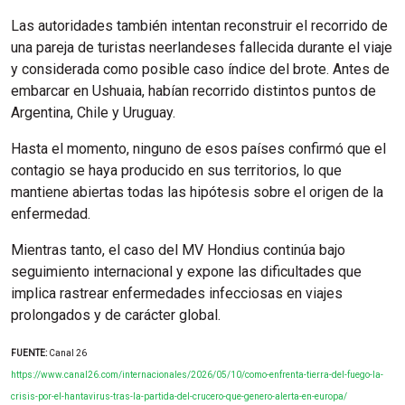
Las autoridades también intentan reconstruir el recorrido de
una pareja de turistas neerlandeses fallecida durante el viaje
y considerada como posible caso índice del brote. Antes de
embarcar en Ushuaia, habían recorrido distintos puntos de
Argentina, Chile y Uruguay.
Hasta el momento, ninguno de esos países confirmó que el
contagio se haya producido en sus territorios, lo que
mantiene abiertas todas las hipótesis sobre el origen de la
enfermedad.
Mientras tanto, el caso del MV Hondius continúa bajo
seguimiento internacional y expone las dificultades que
implica rastrear enfermedades infecciosas en viajes
prolongados y de carácter global.
FUENTE:
Canal 26
https://www.canal26.com/internacionales/2026/05/10/como-enfrenta-tierra-del-fuego-la-
crisis-por-el-hantavirus-tras-la-partida-del-crucero-que-genero-alerta-en-europa/