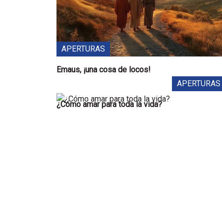
APERTURAS
Emaus, ¡una cosa de locos!
APERTURAS
¿Cómo amar para toda la vida?