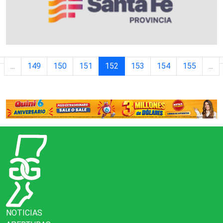
...
149
150
151
152
153
154
155
...
NOTICIAS