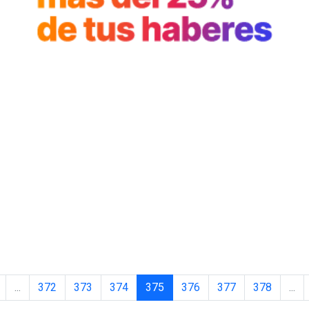
...
372
373
374
375
376
377
378
...